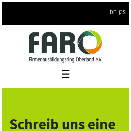
Zum
DE
CS
Inhalt
springen
☰
Schreib uns eine