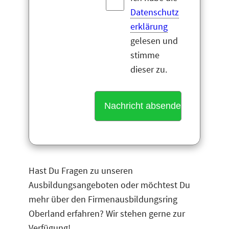
Datenschutz
erklärung
gelesen und
stimme
dieser zu.
A
l
Hast Du Fragen zu unseren
t
Ausbildungsangeboten oder möchtest Du
e
mehr über den Firmenausbildungsring
r
Oberland erfahren? Wir stehen gerne zur
n
Verfügung!