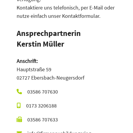
a
Kontaktiere uns telefonisch, per E-Mail oder
t
nutze einfach unser Kontaktformular.
i
v
Ansprechpartnerin
e
Kerstin Müller
:
Anschrift:
Hauptstraße 59
02727 Ebersbach-Neugersdorf
03586 707630
0173 3206188
03586 707633