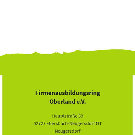
Firmenausbildungsring
Oberland e.V.
Hauptstraße 59
02727 Ebersbach-Neugersdorf OT
Neugersdorf