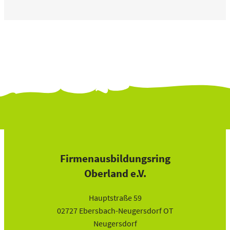
Firmenausbildungsring
Oberland e.V.
Hauptstraße 59
02727 Ebersbach-Neugersdorf OT
Neugersdorf