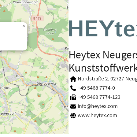
×
Heytex Neuger
Kunststoffwer
Nordstraße 2, 02727 Neug
+49 5468 7774-0
+49 5468 7774-123
info@heytex.com
www.heytex.com